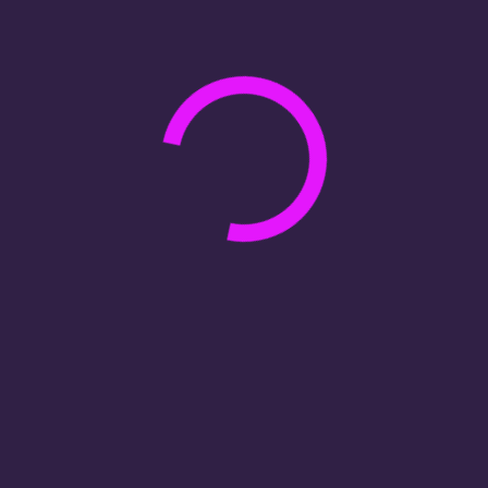
Белогорск
Благовещенск
Брянск
Великий Новгород
Владивосток
Владикавказ
Владимир
Волгоград
Волгодонск
Волжский
Вологда
Воркута
Воронеж
Горно-Алтайск